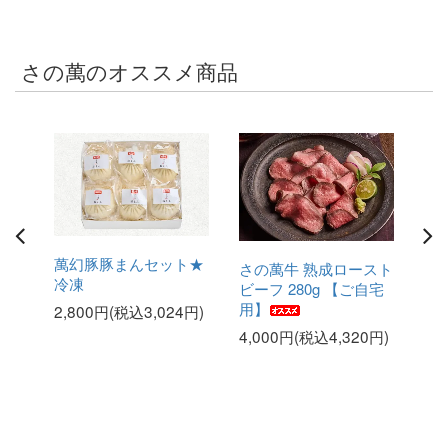
さの萬のオススメ商品
手ご
萬幻豚豚まんセット★
さの萬牛 熟成ロースト
さ
 肉
冷凍
ビーフ 280g 【ご自宅
ビー
バー
用】
用
2,800円(税込3,024円)
り物
4,000円(税込4,320円)
6,
2円)