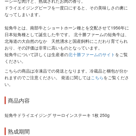
ーシーな肉汁と、熟成されたお肉の香り。
ドライエイジングビーフを一度口にすると、その美味しさの虜に
なってしまいます。
短角牛とは、南部牛とショートホーン種とを交配させて1956年に
日本短角種として誕生した牛です。 北十勝ファームの短角牛は、
北海道の大自然のなか 天然湧水と国産飼料にこだわり育てられ
おり、その評価は非常に高いものとなっています。
短角牛について詳しくは生産者の
北十勝ファームのサイト
をご覧
ください。
こちらの商品は冷凍品での発送となります。冷蔵品と梱包が分か
れますのでご注意ください。 発送に関しては
こちら
をご覧くださ
い。
商品内容
短角牛ドライエイジング サーロインステーキ 1枚 250g
熟成期間