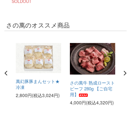
SOLDOUT
さの萬のオススメ商品
手ご
萬幻豚豚まんセット★
さの萬牛 熟成ロースト
さ
 肉
冷凍
ビーフ 280g 【ご自宅
ビー
バー
用】
用
2,800円(税込3,024円)
り物
4,000円(税込4,320円)
6,
2円)