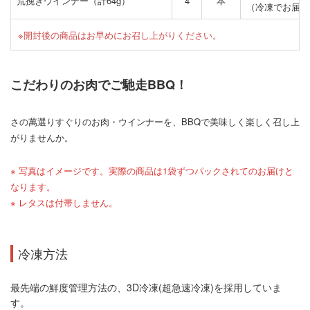
荒挽きウインナー（計64g）
4
本
（冷凍でお届け
※開封後の商品はお早めにお召し上がりください。
こだわりのお肉でご馳走BBQ！
さの萬選りすぐりのお肉・ウインナーを、BBQで美味しく楽しく召し上
がりませんか。
※ 写真はイメージです。実際の商品は1袋ずつパックされてのお届けと
なります。
※ レタスは付帯しません。
冷凍方法
最先端の鮮度管理方法の、3D冷凍(超急速冷凍)を採用していま
す。