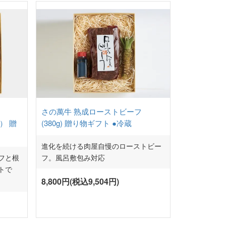
さの萬牛 熟成ローストビーフ
） 贈
(380g) 贈り物ギフト ●冷蔵
進化を続ける肉屋自慢のローストビー
フと根
フ。風呂敷包み対応
トで
8,800円(税込9,504円)