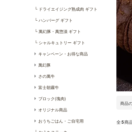
└ ドライエイジング熟成肉 ギフト
└ ハンバーグ ギフト
└ 萬幻豚・萬惣漬 ギフト
└ シャルキュトリー ギフト
キャンペーン・お得な商品
萬幻豚
さの萬牛
富士朝霧牛
ブロック(塊肉)
商品の
オリジナル商品
おうちごはん・ご自宅用
全
5
商
└ おうちステーキ