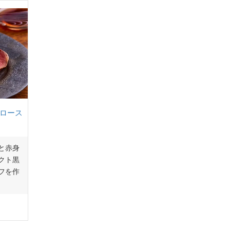
成ロース
と赤身
クト黒
フを作