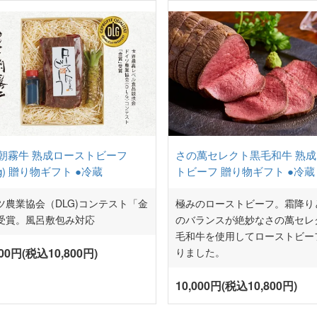
さの萬セレクト黒毛和牛 熟
朝霧牛 熟成ローストビーフ
トビーフ 贈り物ギフト ●冷蔵
0g) 贈り物ギフト ●冷蔵
極みのローストビーフ。霜降り
ツ農業協会（DLG)コンテスト「金
のバランスが絶妙なさの萬セレ
受賞。風呂敷包み対応
毛和牛を使用してローストビー
りました。
000円(税込10,800円)
10,000円(税込10,800円)