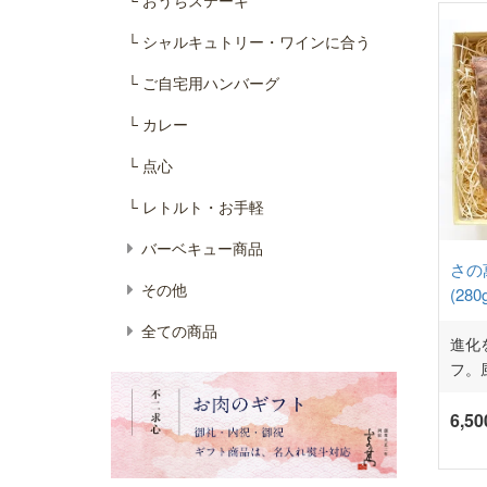
└ シャルキュトリー・ワインに合う
└ ご自宅用ハンバーグ
└ カレー
└ 点心
└ レトルト・お手軽
バーベキュー商品
さの
その他
(28
全ての商品
進化
フ。
6,5