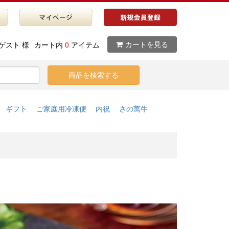
ゲスト 様
カート内
0
アイテム
カートを見る
ギフト
ご家庭用冷凍便
内祝
さの萬牛