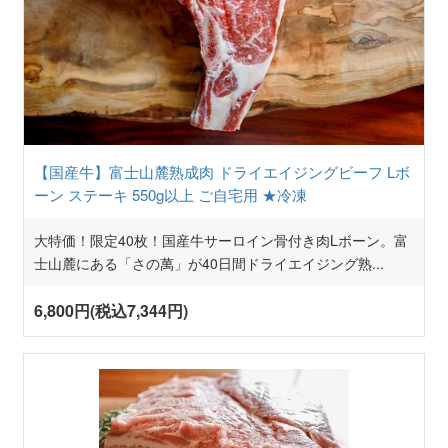
【国産牛】富士山麓熟成肉 ドライエイジングビーフ Lボ
ーン ステーキ 550g以上 ご自宅用 ★冷凍
大特価！限定40枚！国産牛サーロイン骨付き肉Lボーン。富
士山麓にある「さの萬」が40日間ドライエイジング熟
...
6,800円(税込7,344円)